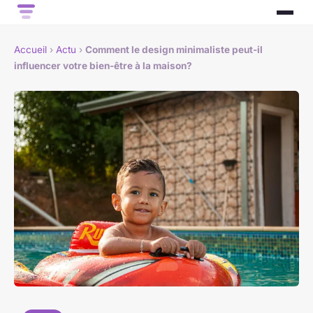
Accueil
›
Actu
›
Comment le design minimaliste peut-il
influencer votre bien-être à la maison?