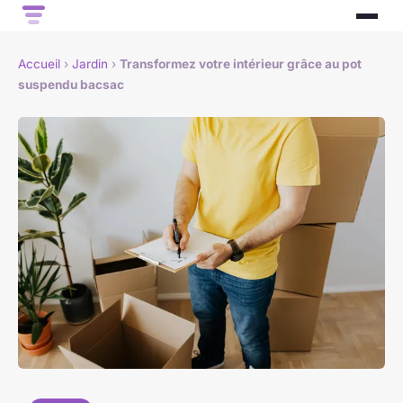
Accueil
›
Jardin
›
Transformez votre intérieur grâce au pot
suspendu bacsac