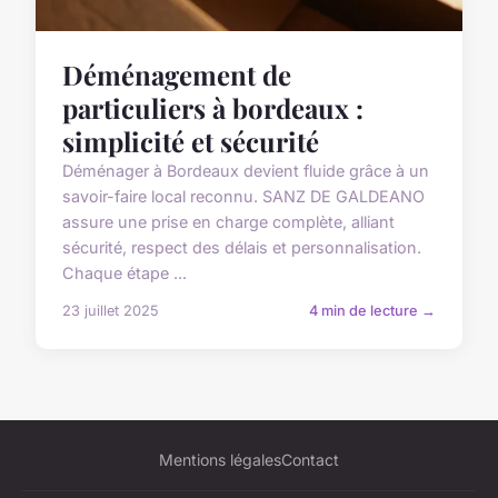
Déménagement de
particuliers à bordeaux :
simplicité et sécurité
Déménager à Bordeaux devient fluide grâce à un
savoir-faire local reconnu. SANZ DE GALDEANO
assure une prise en charge complète, alliant
sécurité, respect des délais et personnalisation.
Chaque étape ...
23 juillet 2025
4 min de lecture →
Mentions légales
Contact