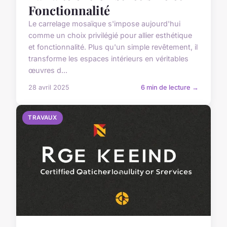
Fonctionnalité
Le carrelage mosaïque s'impose aujourd'hui
comme un choix privilégié pour allier esthétique
et fonctionnalité. Plus qu'un simple revêtement, il
transforme les espaces intérieurs en véritables
œuvres d...
28 avril 2025
6 min de lecture →
TRAVAUX