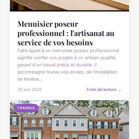
Menuisier poseur
professionnel : l'artisanat au
service de vos besoins
Faire appel à un menuisier poseur professionnel
signifie confier vos projets à un artisan qualifié,
garant d'un travail précis et durable. Il
accompagne toutes vos envies, de l'installation
de fenêtre...
20 juin 2025
3 min de lecture →
TRAVAUX