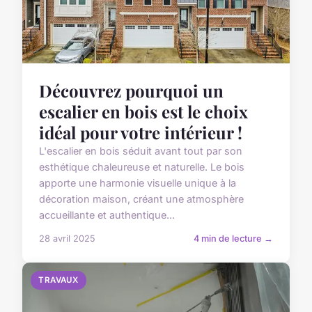
Découvrez pourquoi un
escalier en bois est le choix
idéal pour votre intérieur !
L'escalier en bois séduit avant tout par son
esthétique chaleureuse et naturelle. Le bois
apporte une harmonie visuelle unique à la
décoration maison, créant une atmosphère
accueillante et authentique...
28 avril 2025
4 min de lecture →
TRAVAUX