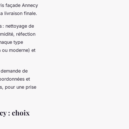
evis façade Annecy
 livraison finale.
s : nettoyage de
midité, réfection
Chaque type
en ou moderne) et
ne demande de
coordonnées et
s, pour une prise
cy : choix