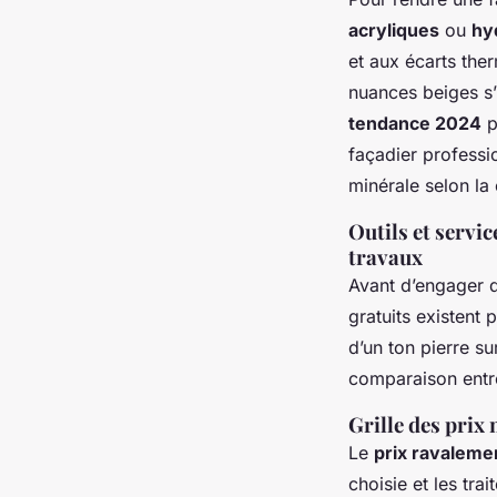
acryliques
ou
hy
et aux écarts the
nuances beiges s’
tendance 2024
p
façadier professio
minérale selon la
Outils et servi
travaux
Avant d’engager d
gratuits existent 
d’un ton pierre su
comparaison entre
Grille des prix
Le
prix ravaleme
choisie et les tra