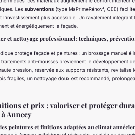
 thermiques, ces matériaux augmentent le confort intérieur e
iques. Les
subventions
(type MaPrimeRénov', CEE) facilite
 l'investissement plus accessible. Un ravalement intégrant l
ment et énergétiquement la façade.
ier et nettoyage professionnel : techniques, préventio
odique protège façade et peintures : un brossage manuel éli
les traitements anti-mousses préviennent le développement de
a haute pression, réservée aux supports résistants, revitalise 
épis fragiles, un nettoyage doux est recommandé, prolongean
nitions et prix : valoriser et protéger du
e à Annecy
des peintures et finitions adaptées au climat annécie
açade à Annecy esthétique et résistante, privilégiez des pei