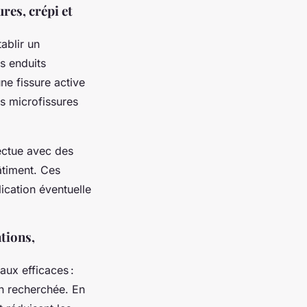
res, crépi et
ablir un
es enduits
ne fissure active
es microfissures
fectue avec des
âtiment. Ces
lication éventuelle
tions,
aux efficaces :
on recherchée. En