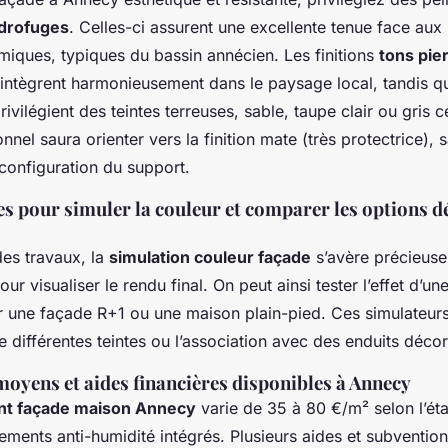
drofuges
. Celles-ci assurent une excellente tenue face aux
rmiques, typiques du bassin annécien. Les finitions
tons pie
intègrent harmonieusement dans le paysage local, tandis q
rivilégient des teintes terreuses, sable, taupe clair ou gris 
nnel saura orienter vers la finition mate (très protectrice), 
 configuration du support.
ces pour simuler la couleur et comparer les options d
es travaux, la
simulation couleur façade
s’avère précieuse.
pour visualiser le rendu final. On peut ainsi tester l’effet d’u
r une façade R+1 ou une maison plain-pied. Ces simulateurs f
 différentes teintes ou l’association avec des enduits décor
 moyens et aides financières disponibles à Annecy
nt façade maison Annecy
varie de 35 à 80 €/m² selon l’état i
itements anti-humidité intégrés. Plusieurs aides et subventio