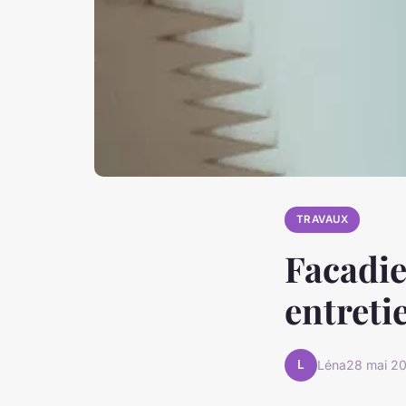
TRAVAUX
Facadie
entreti
L
Léna
28 mai 2