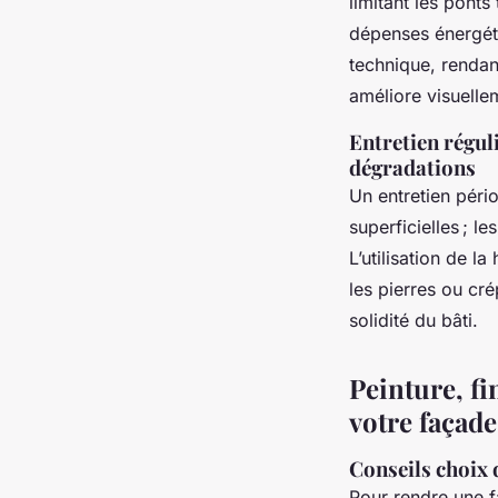
limitant les ponts
dépenses énergét
technique, rendant
améliore visuelle
Entretien régul
dégradations
Un entretien péri
superficielles ; 
L’utilisation de l
les pierres ou cr
solidité du bâti.
Peinture, fi
votre façad
Conseils choix 
Pour rendre une f