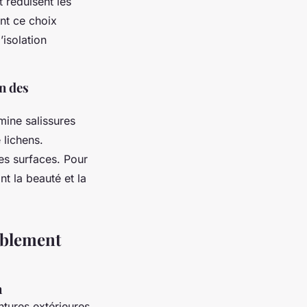
t réduisent les
nt ce choix
’isolation
n des
mine salissures
 lichens.
les surfaces. Pour
t la beauté et la
rablement
n
ntures extérieures