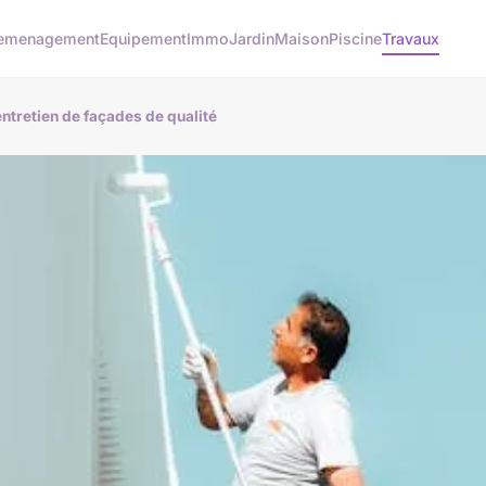
emenagement
Equipement
Immo
Jardin
Maison
Piscine
Travaux
entretien de façades de qualité