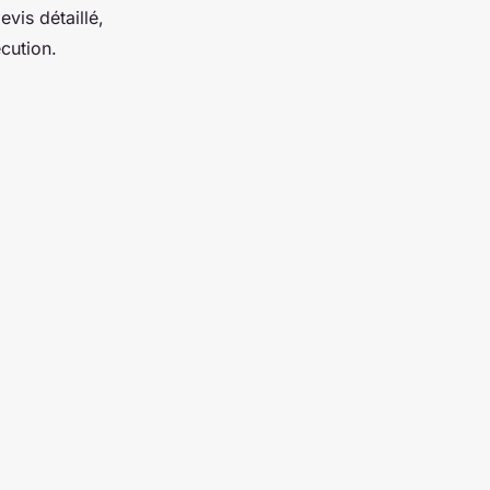
evis détaillé,
écution.