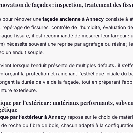
novation de façades : inspection, traitement des fissu
e pour rénover une
façade ancienne à Annecy
consiste à ét
: repérage de fissures, contrôle de l'humidité, évaluation d
aque fissure, il est recommandé de mesurer leur largeur : u
m) nécessite souvent une reprise par agrafage ou résine ; l
ec un enduit souple.
vient lorsque l’enduit présente de multiples défauts : il s’ef
nforçant la protection et ramenant l'esthétique initiale du b
ongent la durée de vie de la façade, tout en préparant l’app
nture extérieure.
ique par l’extérieur : matériaux performants, subven
gétique
ique par l’extérieur à Annecy
repose sur le choix de matéri
e de roche ou fibre de bois, chacun adapté à la configurati