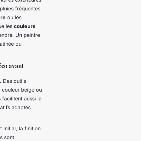
 pluies fréquentes
rre
ou les
ue les
couleurs
cendré. Un peintre
satinée ou
éco avant
 Des outils
ne couleur beige ou
acilitent aussi la
atifs adaptés.
nitial, la finition
ns sont