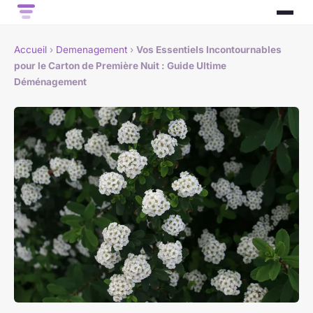
Accueil
›
Demenagement
›
Vos Essentiels Incontournables
pour le Carton de Première Nuit : Guide Ultime
Déménagement