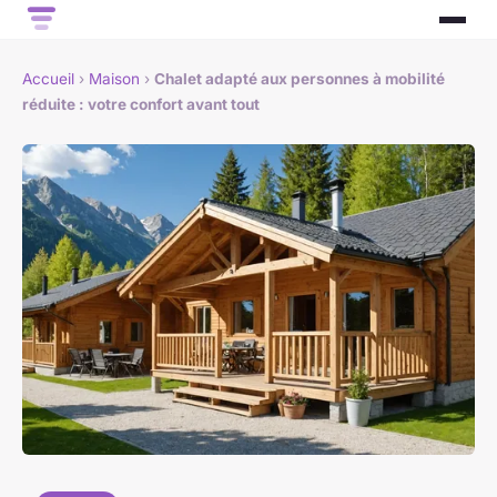
Accueil
›
Maison
›
Chalet adapté aux personnes à mobilité
réduite : votre confort avant tout