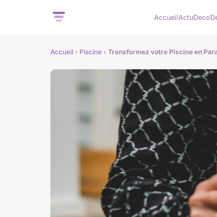
Accueil
Actu
Deco
D
Accueil
›
Piscine
›
Transformez votre Piscine en Par