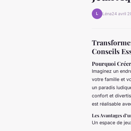
L
Léna
24 avril 
Transformez
Conseils Es
Pourquoi Créer
Imaginez un endro
votre famille et v
un paradis ludiqu
confort et divert
est réalisable av
Les Avantages d’u
Un espace de jeu