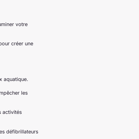
uminer votre
 pour créer une
x aquatique.
empêcher les
 activités
 défibrillateurs