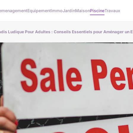
emenagement
Equipement
Immo
Jardin
Maison
Piscine
Travaux
adis Ludique Pour Adultes : Conseils Essentiels pour Aménager un