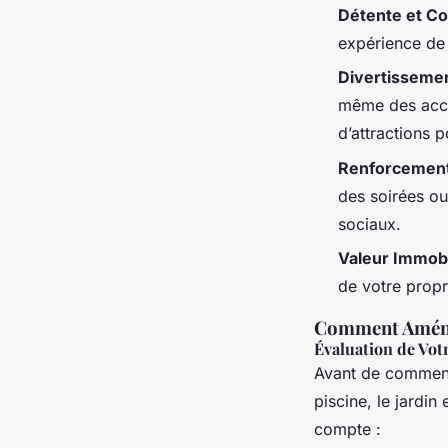
Détente et Co
expérience de 
Divertisseme
même des acce
d’attractions p
Renforcement
des soirées ou
sociaux.
Valeur Immobi
de votre propri
Comment Aménag
Évaluation de Vot
Avant de commence
piscine, le jardin
compte :