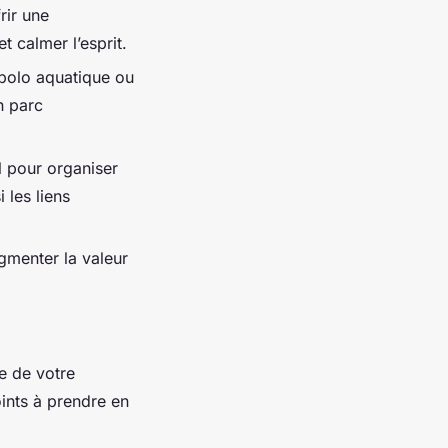
rir une
 calmer l’esprit.
 polo aquatique ou
n parc
l pour organiser
 les liens
menter la valeur
le de votre
oints à prendre en