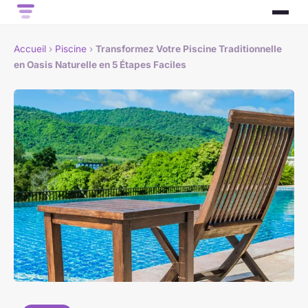
Accueil
›
Piscine
›
Transformez Votre Piscine Traditionnelle
en Oasis Naturelle en 5 Étapes Faciles